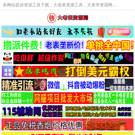
本网站提供资源工具下载，大老表资源工具，大表哥资源网软件工具，大老表资源下载，活动线报福利资源分享,活动线报，大型网游经典游戏，网络热门技术游戏辅助交流与分享。