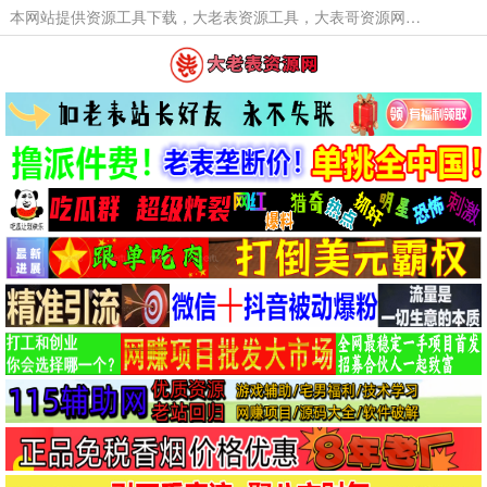
本网站提供资源工具下载，大老表资源工具，大表哥资源网软件工具，大老表资源下载，活动线报福利资源分享,活动线报，大型网游经典游戏，网络热门技术游戏辅助交流与分享。