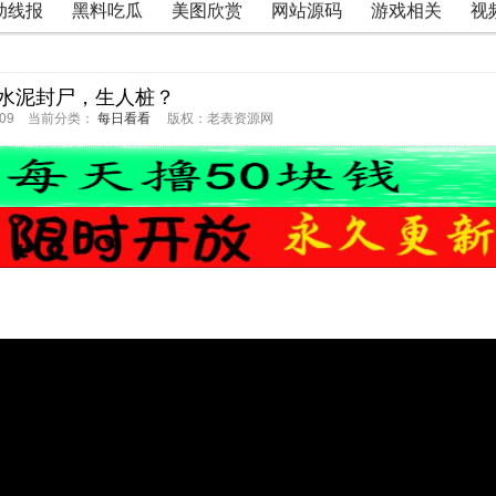
动线报
黑料吃瓜
美图欣赏
网站源码
游戏相关
视
水泥封尸，生人桩？
54:09 当前分类：
每日看看
版权：老表资源网