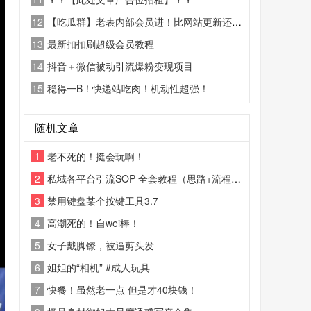
12
【吃瓜群】老表内部会员进！比网站更新还精彩！
13
最新扣扣刷超级会员教程
14
抖音＋微信被动引流爆粉变现项目
15
稳得一B！快递站吃肉！机动性超强！
随机文章
1
老不死的！挺会玩啊！
2
私域各平台引流SOP 全套教程（思路+流程+话术+变现）
3
禁用键盘某个按键工具3.7
4
高潮死的！自wei棒！
5
女子戴脚镣，被逼剪头发
6
姐姐的“相机” #成人玩具
7
快餐！虽然老一点 但是才40块钱！