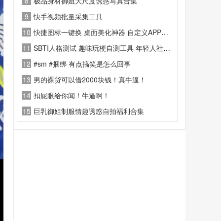
8
极品身材御姐大尺度诱惑写真合集
9
快手视频批量采集工具
10
快捷图标一键换 桌面美化神器 自定义APP图标修改名称软件
11
SBTI人格测试 趣味玩梗自测工具 年轻人社交人格测试软件
12
#sm #捆绑 有点搞笑是怎么回事
13
男的裸贷可以借2000块钱！真牛逼！
14
扣屁眼给你闻！牛逼啊！
15
巨乳御姐制服情趣诱惑自拍福利合集