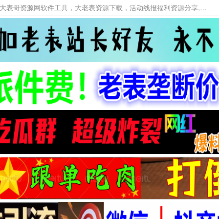
本网站提供资源工具下载，大老表资源工具，大表哥资源网软件工具，大老表资源下载，活动线报福利资源分享,活动线报，大型网游经典游戏，网络热门技术游戏辅助交流与分享。