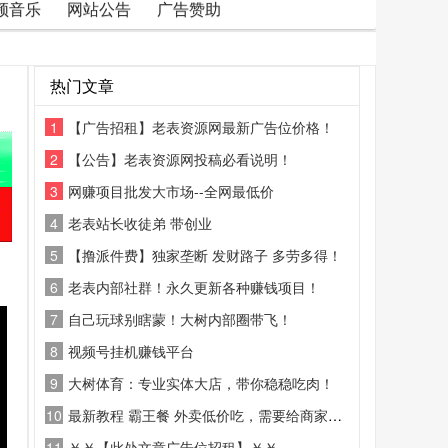
频音乐
网站公告
广告赞助
热门文章
1
【广告招租】老表资源网最新广告位价格！
2
【公告】老表资源网投稿必看说明！
3
网赚项目批发大市场--全网最低价
4
老表站长收徒弟 带创业
5
【撸派件费】独家垄断 发财路子 多劳多得！
6
老表内部社群！永久更新各种赚钱项目！
7
自己玩球别瞎蒙！大树内部圈带飞！
8
视频号挂机赚钱平台
9
大树体育：专业实体大店，带你稳稳吃肉！
10
最新教程 霸王餐 外卖低价吃，需要给商家好评
11
￥￥【此处文章广告位招租】￥￥