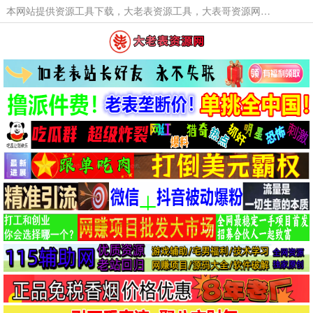
本网站提供资源工具下载，大老表资源工具，大表哥资源网软件工具，大老表资源下载，活动线报福利资源分享,活动线报，大型网游经典游戏，网络热门技术游戏辅助交流与分享。