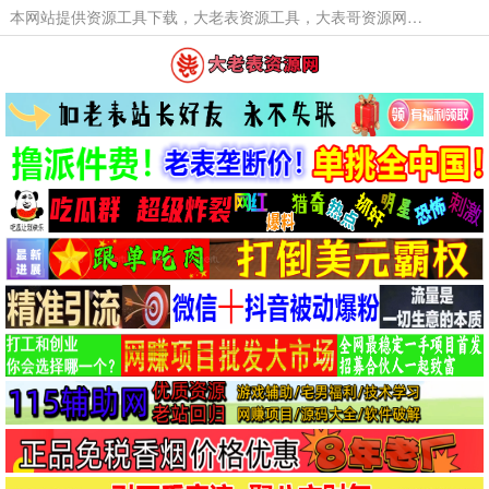
本网站提供资源工具下载，大老表资源工具，大表哥资源网软件工具，大老表资源下载，活动线报福利资源分享,活动线报，大型网游经典游戏，网络热门技术游戏辅助交流与分享。