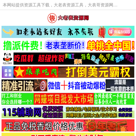
本网站提供资源工具下载，大老表资源工具，大表哥资源网软件工具，大老表资源下载，活动线报福利资源分享,活动线报，大型网游经典游戏，网络热门技术游戏辅助交流与分享。