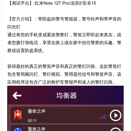
【测试平台】:红米Note 12T Pro/澎湃2/安卓15
【官方介绍】：带防盗的警号警报器，警号铃声和带声音的
闪光灯
通过将您的手机变成紧急警察灯，警笛立即听起来真实，或
者您拨打假电话，享受在路上或在家中担任警察的乐趣。警
察或设置防盗系统。
获得最好的真正的警笛声音和真正的警灯闪烁。这款警笛灯
包含警用频闪灯、警灯模拟、警用遥控信号和警笛声音。该
应用程序还包含广泛的救护车警报声和迷人的警灯闪烁。