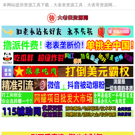
本网站提供资源工具下载，大老表资源工具，大表哥资源网软件工具，大老表资源下载，活动线报福利资源分享,活动线报，大型网游经典游戏，网络热门技术游戏辅助交流与分享。