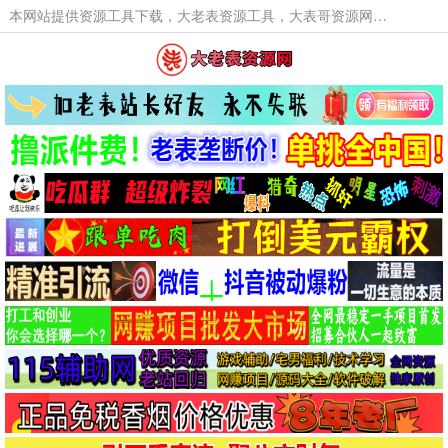
本网站提供资源工具下载，大老表资源工具，大表哥资源网软件工具，大老表资源下载，活动线报福利资源分享,活动线报，大型网游经典游戏，网络热门技术游戏辅助交流与分享。