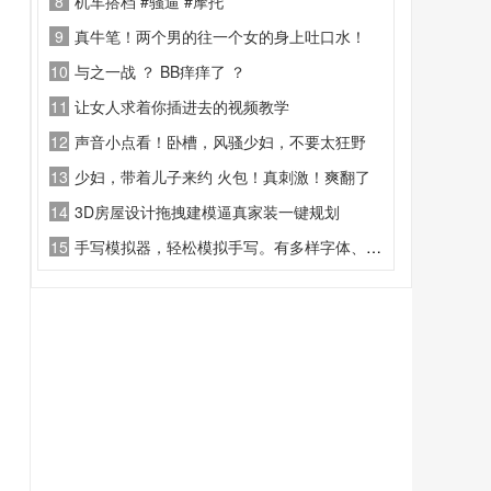
8
机车搭档 #骚逼 #摩托
9
真牛笔！两个男的往一个女的身上吐口水！
10
与之一战 ？ BB痒痒了 ？
11
让女人求着你插进去的视频教学
12
声音小点看！卧槽，风骚少妇，不要太狂野
13
少妇，带着儿子来约 火包！真刺激！爽翻了
14
3D房屋设计拖拽建模逼真家装一键规划
15
手写模拟器，轻松模拟手写。有多样字体、纸张可选，还能精细调整参数，生成超逼真手写稿