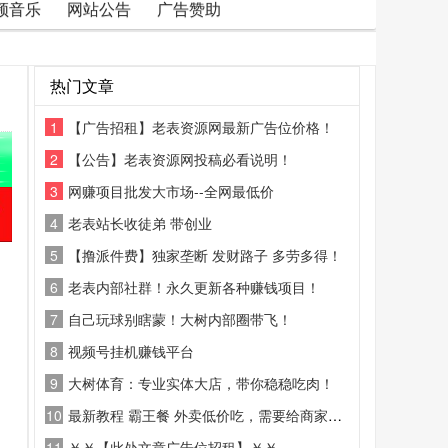
频音乐
网站公告
广告赞助
热门文章
1
【广告招租】老表资源网最新广告位价格！
2
【公告】老表资源网投稿必看说明！
3
网赚项目批发大市场--全网最低价
4
老表站长收徒弟 带创业
5
【撸派件费】独家垄断 发财路子 多劳多得！
6
老表内部社群！永久更新各种赚钱项目！
7
自己玩球别瞎蒙！大树内部圈带飞！
8
视频号挂机赚钱平台
9
大树体育：专业实体大店，带你稳稳吃肉！
10
最新教程 霸王餐 外卖低价吃，需要给商家好评
11
￥￥【此处文章广告位招租】￥￥