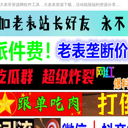
本网站提供资源工具下载，大老表资源工具，大表哥资源网软件工具，大老表资源下载，活动线报福利资源分享,活动线报，大型网游经典游戏，网络热门技术游戏辅助交流与分享。