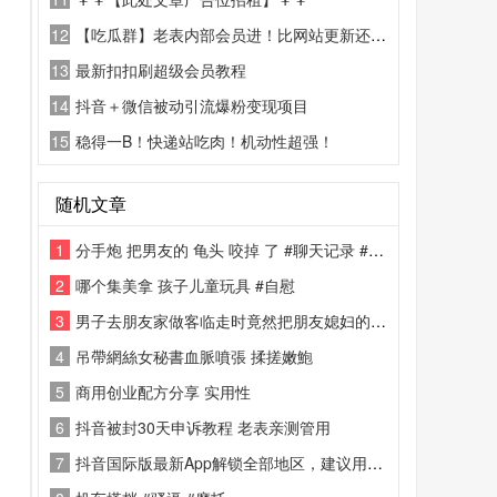
12
【吃瓜群】老表内部会员进！比网站更新还精彩！
13
最新扣扣刷超级会员教程
14
抖音＋微信被动引流爆粉变现项目
15
稳得一B！快递站吃肉！机动性超强！
随机文章
1
分手炮 把男友的 龟头 咬掉 了 #聊天记录 #阉割 #虐鸡 分手炮
2
哪个集美拿 孩子儿童玩具 #自慰
3
男子去朋友家做客临走时竟然把朋友媳妇的#丝袜 偷走了 （偷走了干嘛 ？）#恋物 #原味
4
吊帶網絲女秘書血脈噴張 揉搓嫩鮑
5
商用创业配方分享 实用性
6
抖音被封30天申诉教程 老表亲测管用
7
抖音国际版最新App解锁全部地区，建议用邮箱注册登录.