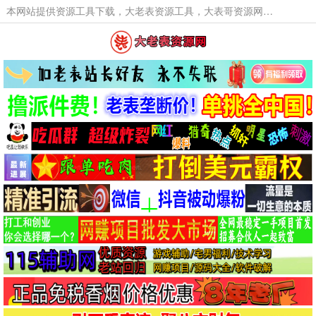
本网站提供资源工具下载，大老表资源工具，大表哥资源网软件工具，大老表资源下载，活动线报福利资源分享,活动线报，大型网游经典游戏，网络热门技术游戏辅助交流与分享。