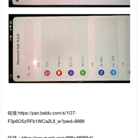
链接:https://pan.baidu.com/s/1O7-
F3p6O5zRFb1WCa2L8_w?pwd=8888
链接：https://pan.quark.cn/s/995c4ff955d1