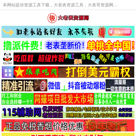
本网站提供资源工具下载，大老表资源工具，大表哥资源网软件工具，大老表资源下载，活动线报福利资源分享,活动线报，大型网游经典游戏，网络热门技术游戏辅助交流与分享。