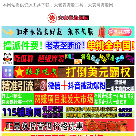
本网站提供资源工具下载，大老表资源工具，大表哥资源网软件工具，大老表资源下载，活动线报福利资源分享,活动线报，大型网游经典游戏，网络热门技术游戏辅助交流与分享。