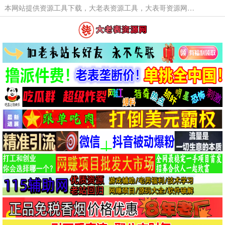
本网站提供资源工具下载，大老表资源工具，大表哥资源网软件工具，大老表资源下载，活动线报福利资源分享,活动线报，大型网游经典游戏，网络热门技术游戏辅助交流与分享。