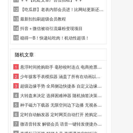
12
【吃瓜群】老表内部会员进！比网站更新还精彩！
13
最新扣扣刷超级会员教程
14
抖音＋微信被动引流爆粉变现项目
15
稳得一B！快递站吃肉！机动性超强！
随机文章
1
悬浮时间抢购助手 毫秒校时连点 电商抢票辅助工具
2
少年骇客手表模拟器 涵盖了所有在动画以及剧场版中出现更多的外星人角色
3
超级边缘手势 全局侧边快捷条 自定义边缘快捷操作工具
4
大转盘来决定 选择困难神器 随机抽签决策工具
5
种子磁力下载器 无限空间边下边播 无视各种有限制或是冷门的种子资源下载
6
定时自动触发器 定时网页自动打开 抢购定时辅助工具
7
微语音转发 解锁会员 语音一键转发便捷办公聊天工具