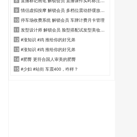
8
直播标记画笔 解锁会员 直播课件实时标注演示辅助工具
9
情侣虚拟按摩 解锁会员 多档位震动舒缓放松工具
10
停车场收费系统 解锁会员 车牌计费月卡管理
11
发型设计师 解锁会员 脸型搭配试发型美妆工具
12
#涨知识 #鸡 推给你的好兄弟
13
#涨知识 #鸡 推给你的好兄弟
14
#肥臀 更符合国人审美的肥臀
15
#少妇 #站街 车震400，咋样？