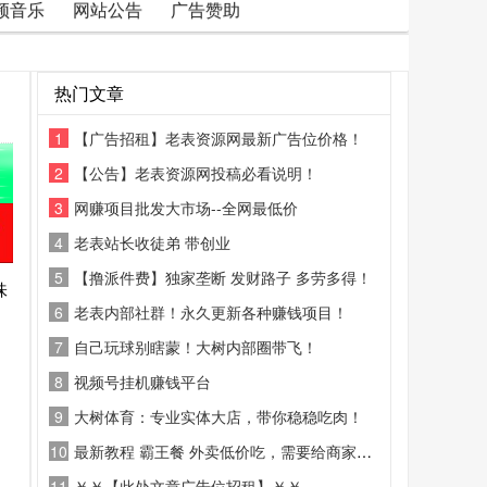
频音乐
网站公告
广告赞助
热门文章
1
【广告招租】老表资源网最新广告位价格！
2
【公告】老表资源网投稿必看说明！
3
网赚项目批发大市场--全网最低价
4
老表站长收徒弟 带创业
5
【撸派件费】独家垄断 发财路子 多劳多得！
味
6
老表内部社群！永久更新各种赚钱项目！
7
自己玩球别瞎蒙！大树内部圈带飞！
8
视频号挂机赚钱平台
9
大树体育：专业实体大店，带你稳稳吃肉！
10
最新教程 霸王餐 外卖低价吃，需要给商家好评
11
￥￥【此处文章广告位招租】￥￥