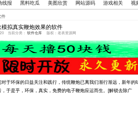
动线报
黑料吃瓜
美图欣赏
网站源码
游戏相关
视
软件
款模拟真实鞭炮效果的软件
22:20 当前分类：
软件仓库
版权：老表资源网
们对于环保的日益关注和践行，传统鞭炮已离我们渐行渐远，新年的
音，于是乎，环保，真实，免费的电子鞭炮应运而生。[解锁去除广