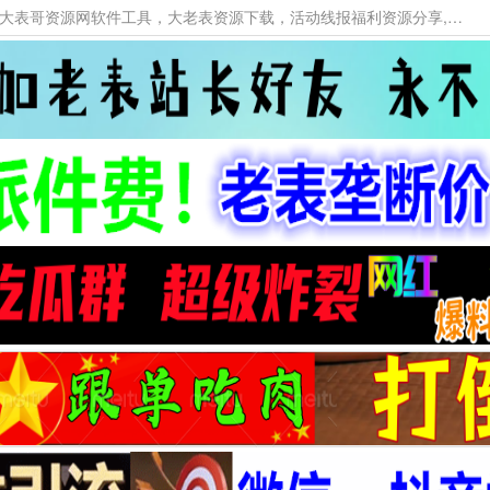
本网站提供资源工具下载，大老表资源工具，大表哥资源网软件工具，大老表资源下载，活动线报福利资源分享,活动线报，大型网游经典游戏，网络热门技术游戏辅助交流与分享。