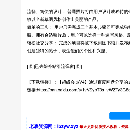
流畅、简便的设计： 普通照片将由用户设计成独特
够以全新草图风格创作出美丽的产品。
简单的三步： 用户只需完成三个基本步骤即可完成
照。拥有合适照片后，用户可以选择一种速写风格。
轻松社交分享： 完成的项目将被下载到图书馆并发
创建独特的帖子，表达他们的个性和兴趣。
[顶!]已去除外站引流弹窗[顶!]
【下载链接】：【超级会员V4】通过百度网盘分享的文件：
链接:https://pan.baidu.com/s/1vVSypT3s_vWZTy3G
老表资源网：lbzyw.xyz
每天更新优质技术教程，资源