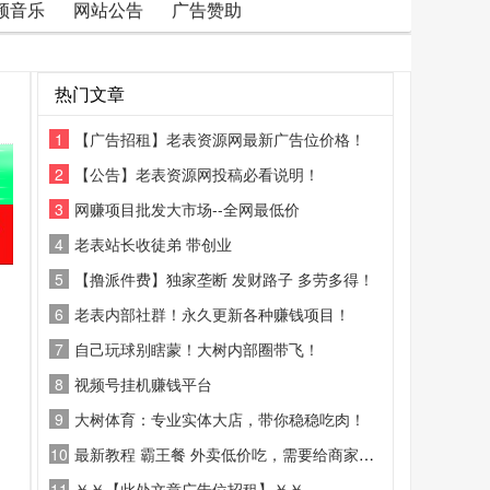
频音乐
网站公告
广告赞助
热门文章
1
【广告招租】老表资源网最新广告位价格！
2
【公告】老表资源网投稿必看说明！
3
网赚项目批发大市场--全网最低价
4
老表站长收徒弟 带创业
5
【撸派件费】独家垄断 发财路子 多劳多得！
6
老表内部社群！永久更新各种赚钱项目！
7
自己玩球别瞎蒙！大树内部圈带飞！
8
视频号挂机赚钱平台
9
大树体育：专业实体大店，带你稳稳吃肉！
10
最新教程 霸王餐 外卖低价吃，需要给商家好评
11
￥￥【此处文章广告位招租】￥￥