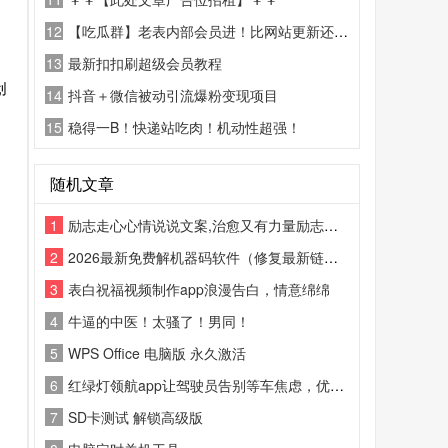
12
【吃瓜群】老表内部会员进！比网站更新还精彩！
13
最新扣扣刷超级会员教程
创
14
抖音＋微信被动引流爆粉变现项目
15
稳得一B！快递站吃肉！机动性超强！
随机文章
1
励志走心心情说说文案,治愈又有力量励志说说
2
2026最新免费解机器码软件（修复最新链接地址）
3
表白祝福视频制作app浪漫告白，情意绵绵
4
牛逼的中医！太骚了！男同！
5
WPS Office 电脑版 永久激活
6
红绿灯领航app让驾驶员告别等车焦虑，优化驾驶节奏，助力车辆轻松过灯
7
SD卡测试 解锁高级版