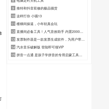
8
电脑定时关机工具
9
推特和抖音双修的极品骚货
10
这样打你 小骚13
11
楼梯间操逼，小年轻真会玩
12
直播间必备工具！人气音效助手 内置2000种常用直播场景音效
滤
13
发票制作器是一款发票生成软件，为用户带来丰富的发票模板
14
汽水音乐破解版 登陆即可领VIP
15
拼音一点通 是孩子学拼音的专用启蒙工具，标准发音、系统教学、趣味练习、，幼小衔接必备，轻松打好语文基础
可