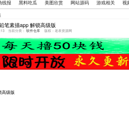
动线报
黑料吃瓜
美图欣赏
网站源码
游戏相关
视
版
铅笔素描app 解锁高级版
25:13 当前分类：
软件仓库
版权：老表资源网
解锁高级版