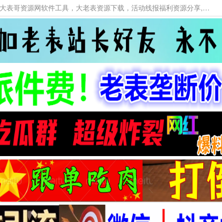
本网站提供资源工具下载，大老表资源工具，大表哥资源网软件工具，大老表资源下载，活动线报福利资源分享,活动线报，大型网游经典游戏，网络热门技术游戏辅助交流与分享。