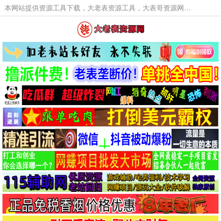
本网站提供资源工具下载，大老表资源工具，大表哥资源网软件工具，大老表资源下载，活动线报福利资源分享,活动线报，大型网游经典游戏，网络热门技术游戏辅助交流与分享。