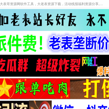
本网站提供资源工具下载，大老表资源工具，大表哥资源网软件工具，大老表资源下载，活动线报福利资源分享,活动线报，大型网游经典游戏，网络热门技术游戏辅助交流与分享。