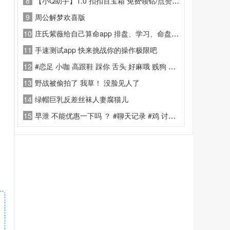
8
【小Q助手】1.0 扣扣百宝箱 免费领钻/点赞/刷步数等
9
周公解梦欢喜版
10
庄氏紫薇给自己算命app 排盘、学习、命盘分析、命盘笔记、案例分享等功能
11
手速测试app 快来挑战你的操作极限吧
12
#恋足 小咖 高跟鞋 踩你 舌头 好麻哦 贱狗 尝不出味道
13
野战被偷拍了 我草！ 没脸见人了
14
绿帽巨乳反差丝袜人妻腐猫儿
15
早泄 不能优惠一下吗 ？ #聊天记录 #鸡 讨价还价