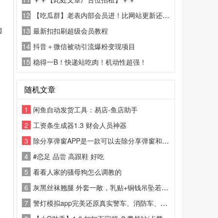
12
【吃瓜群】老表内部会员进！比网站更新还精彩！
的
13
最新扣扣刷超级会员教程
14
抖音＋微信被动引流爆粉变现项目
15
稳得一B！快递站吃肉！机动性超强！
随机文章
1
闲鱼自动发货工具：易店-鱼店助手
2
工资条生成器1.3 财会人员神器
3
除分享弹窗APP是一款可以去除分享弹窗和云注入弹窗的 app
4
#恋足 品尝 高跟鞋 好吃
5
看看人家的骚母狗怎么调教的
6
灰黑丝袜翘腿 外套一敞，乳贴+铜钱吊坠若隐若现，翘臀怼镜
7
警灯模拟app完美还原真实警车、消防车、救护车的声光效果