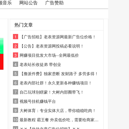
频音乐
网站公告
广告赞助
热门文章
1
【广告招租】老表资源网最新广告位价格！
2
【公告】老表资源网投稿必看说明！
3
网赚项目批发大市场--全网最低价
4
老表站长收徒弟 带创业
5
【撸派件费】独家垄断 发财路子 多劳多得！
6
老表内部社群！永久更新各种赚钱项目！
7
自己玩球别瞎蒙！大树内部圈带飞！
8
视频号挂机赚钱平台
9
大树体育：专业实体大店，带你稳稳吃肉！
10
最新教程 霸王餐 外卖低价吃，需要给商家好评
11
￥￥【此处文章广告位招租】￥￥