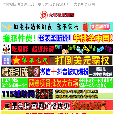
本网站提供资源工具下载，大老表资源工具，大表哥资源网软件工具，大老表资源下载，活动线报福利资源分享,活动线报，大型网游经典游戏，网络热门技术游戏辅助交流与分享。