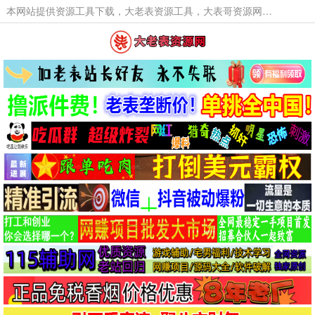
本网站提供资源工具下载，大老表资源工具，大表哥资源网软件工具，大老表资源下载，活动线报福利资源分享,活动线报，大型网游经典游戏，网络热门技术游戏辅助交流与分享。