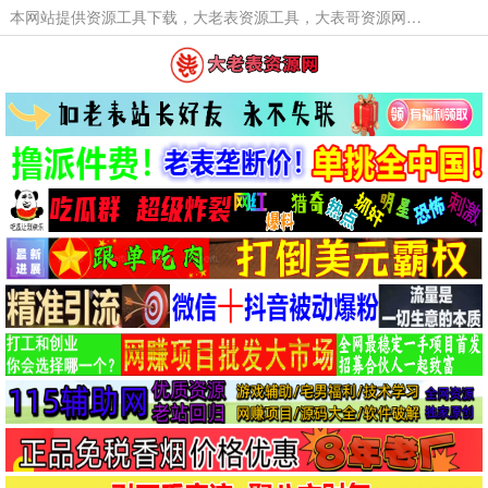
本网站提供资源工具下载，大老表资源工具，大表哥资源网软件工具，大老表资源下载，活动线报福利资源分享,活动线报，大型网游经典游戏，网络热门技术游戏辅助交流与分享。