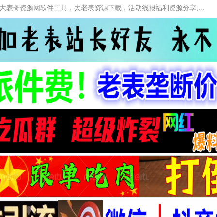
本网站提供资源工具下载，大老表资源工具，大表哥资源网软件工具，大老表资源下载，活动线报福利资源分享,活动线报，大型网游经典游戏，网络热门技术游戏辅助交流与分享。