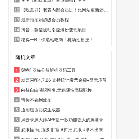
12
【吃瓜群】老表内部会员进！比网站更新还精彩！
13
最新扣扣刷超级会员教程
14
抖音＋微信被动引流爆粉变现项目
15
稳得一B！快递站吃肉！机动性超强！
随机文章
1
SW机器猫公益解机器码工具
2
发票闪印4.7.26 支持统计发票金额+显示序号
3
向往自由洒脱网名,无羁随性高级昵称
4
请你不要到处扣
5
通用租赁协议生成器
6
风云录屏大师APP是一款功能强大的屏幕录制软件，多模式录制，原画高清录制，无水印视频
7
屁眼怪 玩 顶级 肛塞 #扩张 屁眼 #拿不出来 #一步到胃 #聊天记录 超级现场 差不多得了，玩这么大老了能夹的住屎吗 ？