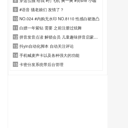
8
穿这么骚 给我 #打飞机 爽一爽 #街she 小咖
9
#语音 骚老娘们 发情了？
10
NO.024 #内购无水印 NO.8110 性感白裙激凸
11
白嫖一年紫钻 需要 之前注册过炫舞
12
拼音发音点读 解锁会员 儿童趣味拼音启蒙学习
13
抖yin自动化脚本 自动关注评论
14
手机喊麦声卡以及各种强大的功能
15
卡密分发系统带后台管理