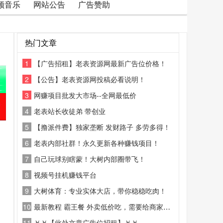
频音乐
网站公告
广告赞助
热门文章
1
【广告招租】老表资源网最新广告位价格！
2
【公告】老表资源网投稿必看说明！
3
网赚项目批发大市场--全网最低价
4
老表站长收徒弟 带创业
5
【撸派件费】独家垄断 发财路子 多劳多得！
6
老表内部社群！永久更新各种赚钱项目！
7
自己玩球别瞎蒙！大树内部圈带飞！
8
视频号挂机赚钱平台
9
大树体育：专业实体大店，带你稳稳吃肉！
10
最新教程 霸王餐 外卖低价吃，需要给商家好评
11
￥￥【此处文章广告位招租】￥￥